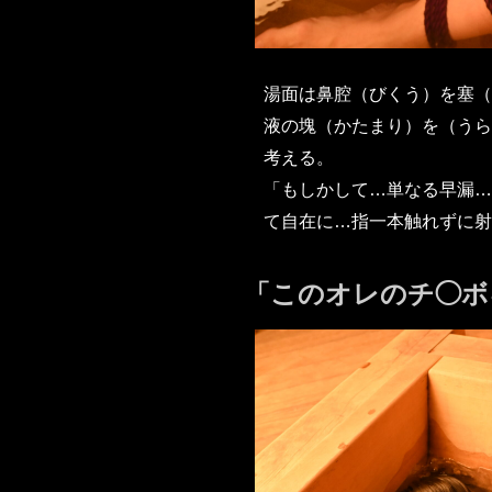
湯面は鼻腔（びくう）を塞（
液の塊（かたまり）を（うら
考える。
「もしかして…単なる早漏…
て自在に…指一本触れずに射
「このオレのチ◯ボ