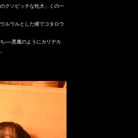
のクソビッチな牝犬」くの一
ウルウルとした瞳でコタロウ
ち──悪魔のようにカリデカ
。