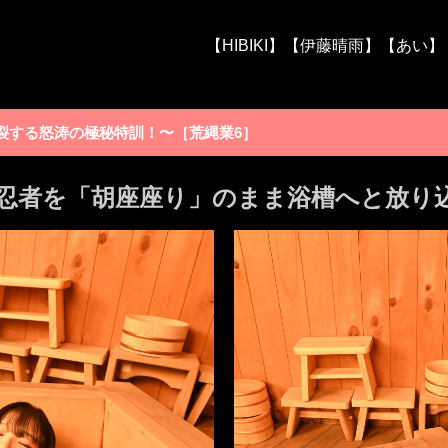
【HIBIKI】
【伊藤晴雨】
【あい】
裂する怒涛の極秘特訓！〜［荒縄業6］
忍者を「胡座座り」のまま浴槽へと放り