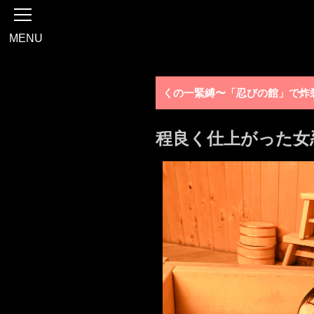
MENU
くの一緊縛〜「忍びの館」で炸
程良く仕上がった女