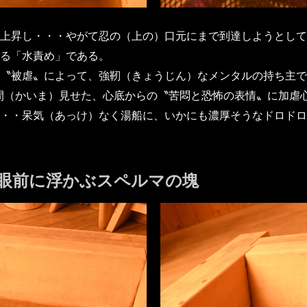
上昇し・・・やがて忍の（上の）口元にまで到達しようとして
れる「水責め」である。
〝被虐〟によって、強靭（きょうじん）なメンタルの持ち主で
間（かいま）見せた、心底からの〝苦悶と恐怖の表情〟に加虐
・・呆気（あっけ）なく湯船に、いかにも濃厚そうなドロドロ
眼前に浮かぶスペルマの塊