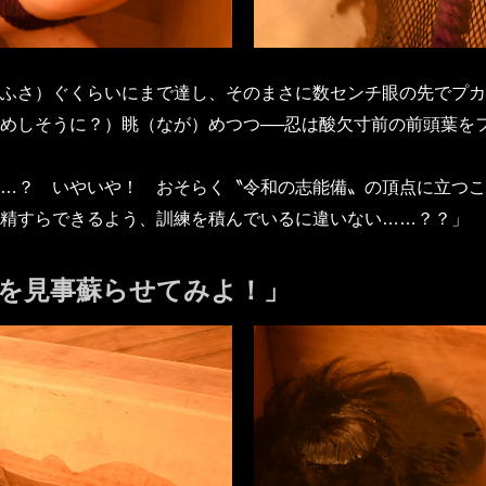
ふさ）ぐくらいにまで達し、そのまさに数センチ眼の先でプカ
めしそうに？）眺（なが）めつつ──忍は酸欠寸前の前頭葉を
…？ いやいや！ おそらく〝令和の志能備〟の頂点に立つこ
精すらできるよう、訓練を積んでいるに違いない……？？」
を見事蘇らせてみよ！」