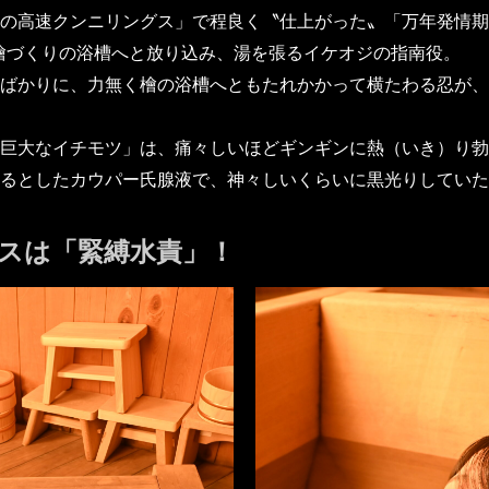
の高速クンニリングス」で程良く〝仕上がった〟「万年発情期
檜づくりの浴槽へと放り込み、湯を張るイケオジの指南役。
ばかりに、力無く檜の浴槽へともたれかかって横たわる忍が、
巨大なイチモツ」は、痛々しいほどギンギンに熱（いき）り勃
るとしたカウパー氏腺液で、神々しいくらいに黒光りしていた
スは「緊縛水責」！