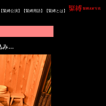
【緊縛公演】
【緊縛用語】
【緊縛とは】
込み…