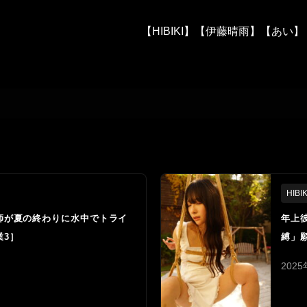
【HIBIKI】
【伊藤晴雨】
【あい】
HIBIK
師が夏の終わりに水中でトライ
年上
業3］
縛」願
202