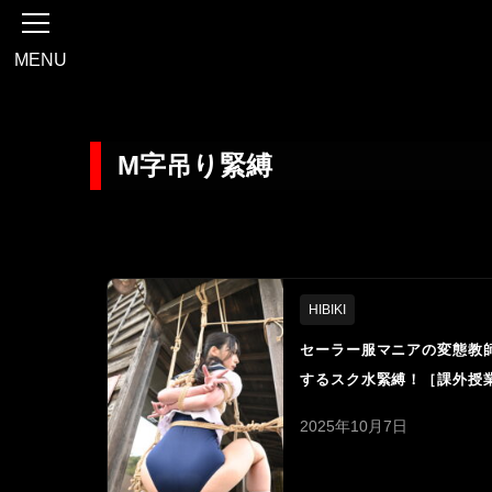
MENU
M字吊り緊縛
HIBIKI
セーラー服マニアの変態教
するスク水緊縛！［課外授
2025年10月7日