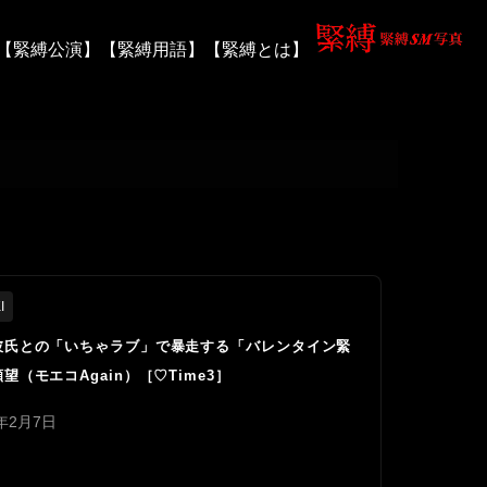
【緊縛公演】
【緊縛用語】
【緊縛とは】
I
彼氏との「いちゃラブ」で暴走する「バレンタイン緊
望（モエコAgain）［♡Time3］
5年2月7日