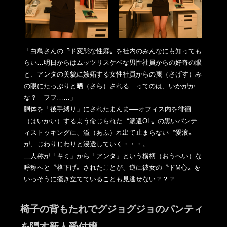
「白鳥さんの〝ド変態な性癖〟を社内のみんなにも知っても
らい…
明日からはムッツリスケベな男性社員からの好奇の眼
と、アンタの
美貌に嫉妬する女性社員からの蔑（さげす）み
の眼にたっぷりと晒
（さら）される…ってのは、いかがか
な？ フフ……」
胴体を「後手縛り」にされたまんま──オフィス内を徘徊
（はいか
い）するよう命じられた〝派遣OL〟の黒いパンテ
ィストッキング
に、溢（あふ）れ出て止まらない〝愛液〟
が、
じわりじわりと浸透していく・・・。
二人称が「キミ」から「アンタ」という横柄（おうへい）な
呼称へ
と〝格下げ〟されたことが、逆に彼女の〝ドM心〟を
いっそうに掻
き立てていることも見逃せない？？？
椅子の背もたれでグジョグジョのパンティ
を隠す新人受付嬢