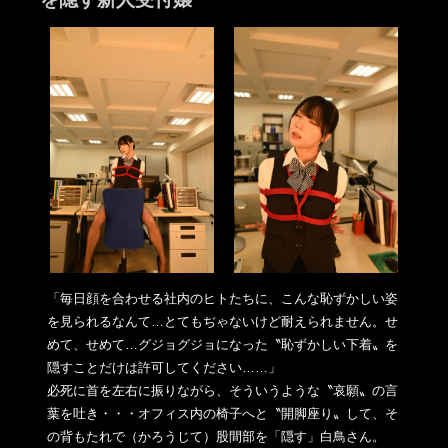
「毎日顔を合わせる社内のヒトたちに、こんな恥ずかしい姿
を見ら
れるなんて…とてもぢゃないけど耐えられません。せ
めて、
せめて…グジョグジョになった〝恥ずかしい下着〟を
隠すことだけ
は許可してください……」
必死に首を左右に振りながら、そういうような〝哀願〟の言
葉を吐
き・・・オフィス内の椅子へと〝開脚座り〟して、そ
の背もたれで
（かろうじて）股間部を「隠す」白鳥さん。