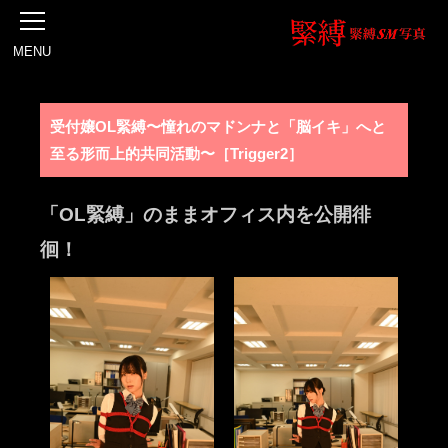
MENU
受付嬢OL緊縛〜憧れのマドンナと「脳イキ」へと
至る形而上的共同活動〜［Trigger2］
「OL緊縛」のままオフィス内を公開徘
徊！