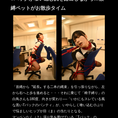
縛ペットがお散歩タイム
「首縄から〝延長〟する二本の縄束」を引っ張りながら、左
から右
へと歩を進めると・・・それに乗じて「椅子縛り」の
白鳥さんも1
80度、向きが変わり──「いかにもスレている風
な黒いTバック
のパンティ」が、いやらしく喰い込む小ぶり
で悩ましいヒップが目
（ま）の当たりとなる。
マンベンなく（？）湿り気を帯びている「Tバック」の