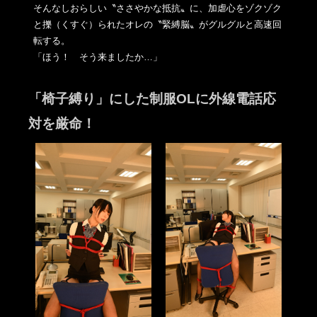
そんなしおらしい〝ささやかな抵抗〟に、加虐心をゾクゾク
と擽（
くすぐ）られたオレの〝緊縛脳〟がグルグルと高速回
転する。
「ほう！ そう来ましたか…」
「椅子縛り」にした制服OLに外線電話応
対を厳命！