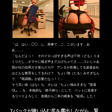
「は、はい…◯◯…し、商事で…ご、ございます…あ
あ……」
「なんだよっ！ そのイロっぽすぎる声は!? 吃（ども）りま
くりだし…オマケに喘ぎ声まで上げちゃてさ……コ
レじゃあ
我が社の信用ガタ落ちだろ!? アンタが所属してる派遣会社
はどんな教育をしてるわけ？ ちょい弛（たる）みすぎなん
で、〝再調教〟が必要だなっ！！」
そう言い放（はな）ち、オレは「ちょい弛みすぎな〝派遣
OL〟」
を、本格的な「椅子縛り」にして、ペットに装着す
るリードよろし
く、首縄から二本の縄束を〝延長〟した！
Tバックが喰い込む尻を露出しながら…緊