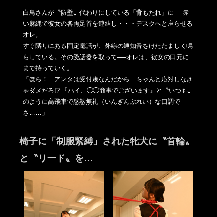
白鳥さんが〝防壁〟代わりにしている「背もたれ」に──赤
い麻縄
で彼女の各両足首を連結し・・・デスクへと座らせる
オレ。
すぐ隣りにある固定電話が、外線の通知音をけたたましく鳴
らして
いる。その受話器を取って──オレは、
彼女の口元に
まで持っていく。
「ほら！ アンタは受付嬢なんだから…ちゃんと応対しなき
ゃダメだろ!? 『ハイ、◯◯商事でございます』と〝いつも〟
のように高飛車で慇
懃無礼（いんぎんぶれい）な口調で
さ……」
椅子に「制服緊縛」された牝犬に〝首輪〟
と〝リード〟を…