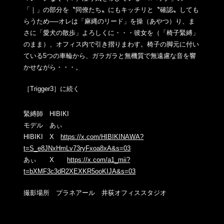
「｜」の部
分を〝同僚たち〟にもキッチリと〝確認〟しても
らうため──オレ
は「麻縄のリード」を操（あやつ）り、ま
さに「愛犬の散歩」よろ
しくに・・・彼女を（「椅子緊縛」
のまま）、オフィス内で引き摺
りまわす。椅子の脚元に付い
ている5つの車輪から、ガラガラと無
機質で無遠慮な音を響
かせながら・・・。
［Trigger3］に続く
緊縛師 HIBIKI
モデル あぃ
HIBIKI X
https://x.com/HIBIKINAWA?
t=S_e8JNxHmLv73ryFxoa8xA&s=03
あぃ X
https://x.com/a1_mii?
t=bXMF3c3dR2XEXKR5ooKIJA&s=03
撮影場所 プラネアール 井荻オフィススタジオ