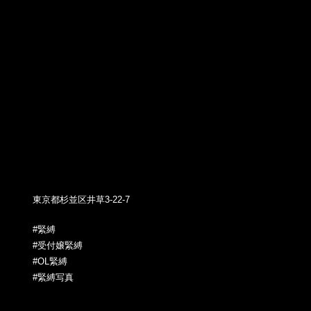
東京都杉並区井草3-22-7
#緊縛
#受付嬢緊縛
#OL緊縛
#緊縛写真