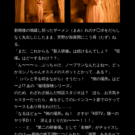
射精後の弛緩し切ったザーメン（まみ）れのチ◯ポをだらし
なく丸
出しにしたまま、芳野が加座間にこう尋（たず）ね
る。
「まだ、これからも〝新人研修〟は続けるんでしょ？ 〝現
場〟はどーするわけ？？」
「ん〜〜〜っ…ぶっちゃけ、ノープランなんだよね〜。どっ
かヨシ
ノちゃんオススメのスポットとかって…ある？」
「（パンと手を叩きながら）そうだっ！ 〝例の場所〟はど
ーよ!? あの『秘境探検シリーズ』
のため、わざわざ組んだ特設スタジオは？ ほら…お天気キ
ャスターだったら、傘をさしてのレインコート姿で
ロケって
ケースもあり得るわけだし……」
「なるほどぉ〜〝例の場所〟ね！ さすが『KBTV』随一の
ヤリ手D！！ 冴えまくりだわ〜〜〜！！！」
・・・と、〝第二の研修場〟として「名物P」がチョイスし
たのは
──局内の地下2階につくられた、「洞窟」をモチーフ