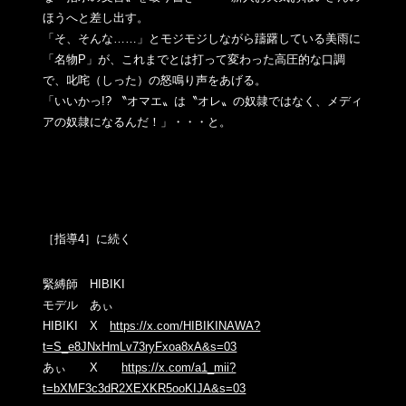
ほうへと差し出す。
「そ、そんな……」とモジモジしながら躊躇している美雨に
「名物
P」が、これまでとは打って変わった高圧的な口調
で、叱咤（しっ
た）の怒鳴り声をあげる。
「いいかっ!? 〝オマエ〟は〝オレ〟の奴隷ではなく、メディ
アの奴隷になるんだ
！」・・・と。
［指導4］に続く
緊縛師 HIBIKI
モデル あぃ
HIBIKI X
https://x.com/HIBIKINAWA?
t=S_e8JNxHmLv73ryFxoa8xA&s=03
あぃ X
https://x.com/a1_mii?
t=bXMF3c3dR2XEXKR5ooKIJA&s=03