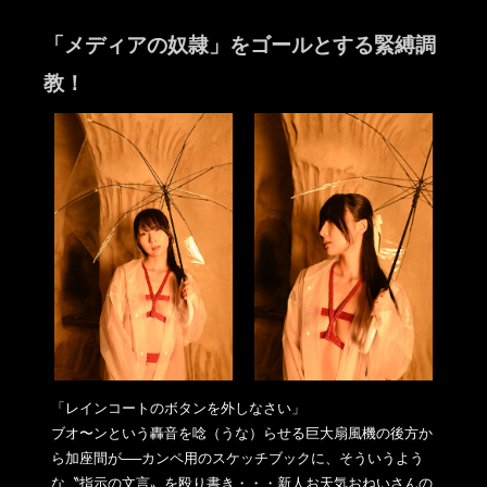
「メディアの奴隷」をゴールとする緊縛調
教！
「レインコートのボタンを外しなさい」
ブオ〜ンという轟音を唸（うな）らせる巨大扇風機の後方か
ら加座
間が──カンペ用のスケッチブックに、そういうよう
な〝
指示の文言〟を殴り書き・・・
新人お天気おねいさんの