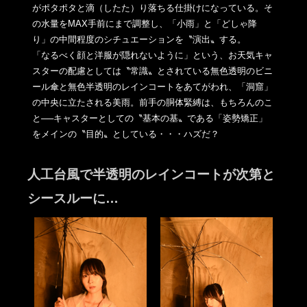
がポタポタと
滴（したた）り落ちる仕掛けになっている。そ
の水量をMAX手前
にまで調整し、「小雨」と「どしゃ降
り」の中間程度のシチュエー
ションを〝演出〟する。
「なるべく顔と洋服が隠れないように」という、お天気キャ
スター
の配慮としては〝常識〟とされている無色透明のビニ
ール傘と無色
半透明のレインコートをあてがわれ、「洞窟」
の中央に立たされる美雨。前手の胴体緊縛は、もちろんのこ
と──
キャスターとしての〝基本の基〟である「姿勢矯正」
をメインの〝
目的〟としている・・・ハズだ？
人工台風で半透明のレインコートが次第と
シースルーに…