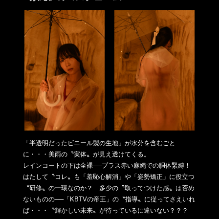
「半透明だったビニール製の生地」が水分を含むごと
に・・・美雨
の〝実体〟が見え透けてくる。
レインコートの下は全裸──プラス赤い麻縄での胴体緊縛！
はたして〝コレ〟も「羞恥心解消」や「姿勢矯正」に役立つ
〝研修
〟の一環なのか？ 多少の〝取ってつけた感〟は否め
ないものの──「KBTVの帝王
」の〝指導〟に従ってさえいれ
ば・・・〝輝かしい未来〟
が待っているに違いない？？？