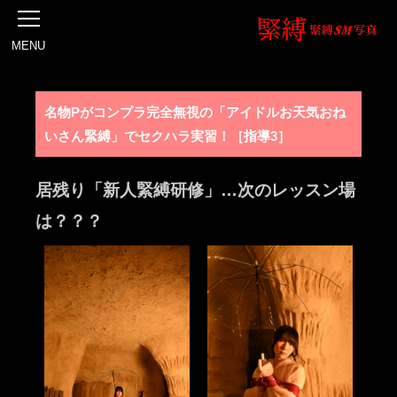
MENU
名物Pがコンプラ完全無視の「アイドルお天気おね
いさん緊縛」でセクハラ実習！［指導3］
居残り「新人緊縛研修」…次のレッスン場
は？？？