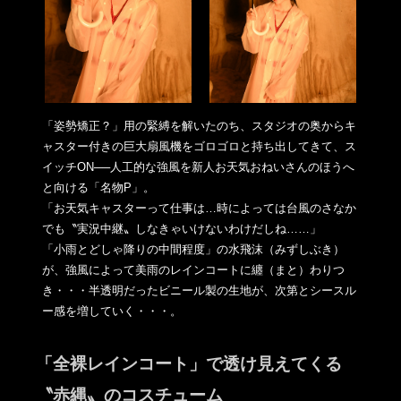
「姿勢矯正？」用の緊縛を解いたのち、スタジオの奥からキ
ャスタ
ー付きの巨大扇風機をゴロゴロと持ち出してきて、ス
イッチON─
─人工的な強風を新人お天気おねいさんのほうへ
と向ける「
名物P」。
「お天気キャスターって仕事は…時によっては台風のさなか
でも〝
実況中継〟しなきゃいけないわけだしね……」
「小雨とどしゃ降りの中間程度」の水飛沫（みずしぶき）
が、強風
によって美雨のレインコートに纏（まと）わりつ
き・・・半透明だ
ったビニール製の生地が、次第とシースル
ー感を増していく・・・
。
「全裸レインコート」で透け見えてくる
〝赤縄〟のコスチューム