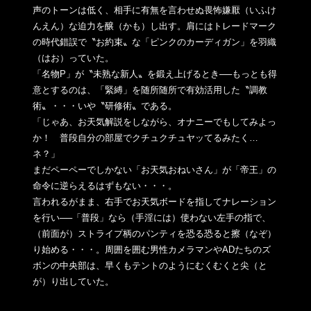
声のトーンは低
く、相手に有無を言わせぬ畏怖嫌厭（いふけ
んえん）な迫力を醸（
かも）し出す。肩にはトレードマーク
の時代錯誤で〝お約束〟な「
ピンクのカーディガン」を羽織
（はお）っていた。
「名物P」が〝未熟な新人〟を鍛え上げるとき──もっとも得
意と
するのは、「緊縛」を随所随所で有効活用した〝調教
術〟・・・
いや〝研修術〟である。
「じゃあ、お天気解説をしながら、オナニーでもしてみよっ
か！ 普段自分の部屋でクチュクチュヤッてるみたく…
ネ？」
まだペーペーでしかない「お天気おねいさん」が「帝王」の
命令に
逆らえるはずもない・・・。
言われるがまま、右手でお天気ボードを指してナレーション
を行い
──「普段」なら（手淫には）使わない左手の指で、
（前面が）ス
トライプ柄のパンティを恐る恐ると擦（なぞ）
り始める・・・。周
囲を囲む男性カメラマンやADたちのズ
ボンの中央部は、早くもテ
ントのようにむくむくと尖（と
が）り出していた。