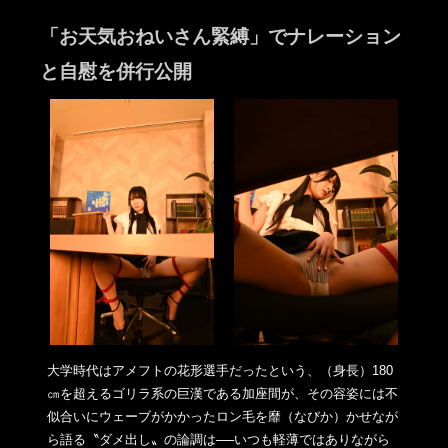
「お天気おねいさん緊縛」でナレーション
と自慰を併行公開
大学時代はアメフトの花形選手だったという、（身長）180
㎝を
超えるゴリラ系の巨漢である加座間が、その容姿には不
似合いにウ
ェーブがかかったロン毛を靡（なびか）かせなが
ら語る〝
ダメ出し〟の論調は──いつも軽薄ではありながら