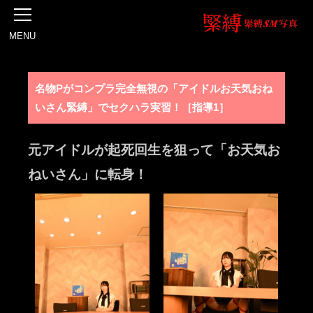
MENU
名物Pがコンプラ完全無視の「アイドルお天気おね
いさん緊縛」でセクハラ実習！［指導1］
元アイドルが起死回生を狙って「お天気お
ねいさん」に転身！