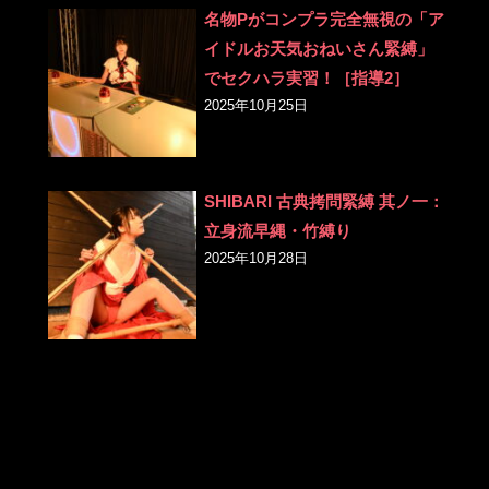
名物Pがコンプラ完全無視の「ア
イドルお天気おねいさん緊縛」
でセクハラ実習！［指導2］
2025年10月25日
SHIBARI 古典拷問緊縛 其ノ一：
立身流早縄・竹縛り
2025年10月28日