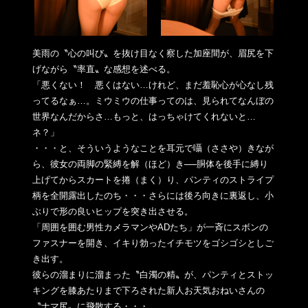
美雨の〝心の叫び〟を抜け目なく察した加座間が、眉尻を下
げなが
ら〝率直〟な感想を述べる。
「悪くない！ 悪くはない…けれど、まだ羞恥心が心なし残
ってるなぁ…。ミウミ
ウの仕事ってのは、見られてなんぼの
世界なんだからさ…もっと、
はっちゃけてくれないと…
ネ？」
・・・と、そういうようなことを耳元で囁（ささや）きなが
ら、彼
女の両脚の緊縛を解（ほど）き──胴体を後手に縛り
上げてからス
カートを捲（まく）り、パンティのストライプ
柄を全開露出したの
ち・・・さらには後ろ向きに裏返し、小
ぶりで形の良いヒップを突
き出させる。
「周囲を囲む男性カメラマンやADたち」が一斉にスボンの
ファス
ナーを開き、イキり勃ったイチモツをゴシゴシとしご
き出す。
彼らの溜まりに溜まった〝白濁の精〟が、パンティとストッ
キング
を膝あたりまで下ろされた新人お天気おねいさんの
〝ナマ尻〟
に飛散する・・・。