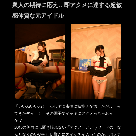
衆人の期待に応え…即アクメに達する超敏
感体質な元アイドル
「いいねいいね！ 少しずつ表情に妖艶さが漂（ただよ）っ
てきたぞっ！！ その調子でイッキにアクメっちゃおっ
か!?」
20代の美雨には聞き慣れない「アクメ」というワードの、な
んと
なくのいやらしい響きにスイッチが入ったのか、パンテ