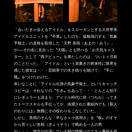
「会いたきゃ会えるアイドル」をスローガンとする大所帯系
アイド
ルユニットを〝卒業〟したのち、猛勉強のすえ「気象
予報士」
の資格を取得した「天野 美雨（あまの・みう）」
が──その名に見合った〝天職〟とも呼べ
る「お天気キャス
ター」として〝再デビュー〟を果たしたのは、
つい１ヶ月前
のことだった。「アイドル」という肩書きの将来性に
限界を
感じた彼女は・・・芸能界での生き残りを賭けて、〝
手に
職〟をつけたわけだ。
幸いなことに「アイドル出身の気象予報士」というキャッチ
コピー
は、それなりの〝引き〟もあって・・・とんとん拍子
にレギュラー
も決まり、アイドル時代に培（つちか）ってき
たトークスキルも手
伝ってか、抜擢された番組内でも（新人
のわりには）
無難にその役わりをこなしていた。
しかし、美雨のそんな「卒なさ＝小器用さ」を〝板〟のすそ
から苦
々しい形相（ぎょうそう）で眺める一人の男
が・・・。
彼女が出演している朝の情報バラエティ番組を担