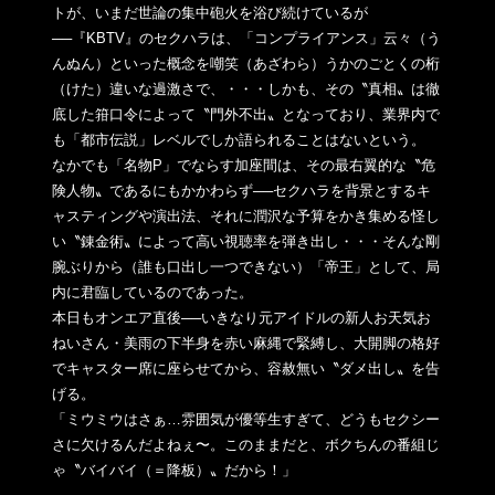
トが、
いまだ世論の集中砲火を浴び続けているが
──『KBTV』のセク
ハラは、「コンプライアンス」云々（う
んぬん）といった概念を嘲
笑（あざわら）うかのごとくの桁
（けた）違いな過激さで、・・・
しかも、その〝真相〟は徹
底した箝口令によって〝門外不出〟
となっており、業界内で
も「都市伝説」
レベルでしか語られることはないという。
なかでも「名物P」でならす加座間は、その最右翼的な〝危
険人物
〟であるにもかかわらず──セクハラを背景とするキ
ャスティング
や演出法、それに潤沢な予算をかき集める怪し
い〝錬金術〟によっ
て高い視聴率を弾き出し・・・そんな剛
腕ぶりから（誰も口出し一
つできない）「帝王」として、局
内に君臨しているのであった。
本日もオンエア直後──いきなり元アイドルの新人お天気お
ねいさ
ん・美雨の下半身を赤い麻縄で緊縛し、大開脚の格好
でキャスター
席に座らせてから、容赦無い〝ダメ出し〟を告
げる。
「ミウミウはさぁ…雰囲気が優等生すぎて、どうもセクシー
さに欠
けるんだよねぇ〜。このままだと、ボクちんの番組じ
ゃ〝
バイバイ（＝降板）〟だから！」