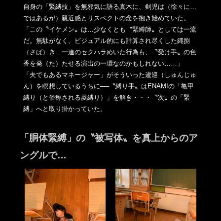
自身の「緊縛技」を無邪気に語る真木に、剣児は（徐々に…
ではあ
るが）親近感とリスペクトの念を抱き始めていた。
「この〝イケメン〟は…少なくとも〝緊縛師〟としては一流
だ。無
駄がなく、ビジュアル的にも計算され尽くした縄捌
（さば）き…一
連のセクハラめいた行為も、〝受け手〟の色
香を発（た）たせる演
出の一環なのかもしれない……」
「夫でもあるマネージャー」がそういった逡巡（しゅんじゅ
ん）を
瞑想しているうちに──〝縛り手〟はENAMIの「亀甲
縛り（と
俗称される菱縛り）」を解き・・・〝次〟の「緊
縛」へと取り掛か
っていた。
「胴体緊縛」の〝被写体〟を真上からのア
ングルで…