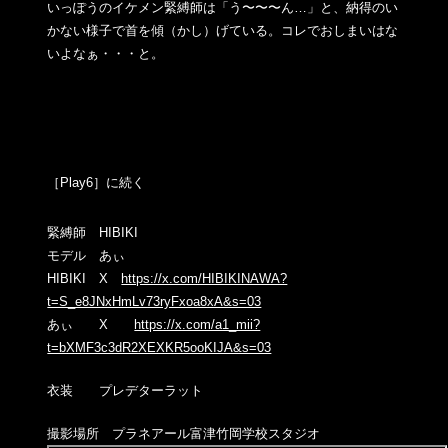
いっぽうのイケメン緊縛師は「う〜〜〜ん…」と、納得のい
かない
様子で首を傾（かし）げている。コレでおしまいはな
いよなぁ・・
・と。
［Play6］に続く
緊縛師 HIBIKI
モデル あぃ
HIBIKI X
https://x.com/HIBIKINAWA?
t=S_e8JNxHmLv73ryFxoa8xA&s=03
あぃ X
https://x.com/a1_mii?
t=bXMF3c3dR2XEXKR5ooKIJA&s=03
衣装 プレデターラット
撮影場所 プラネアール富津竹岡学校スタジオ