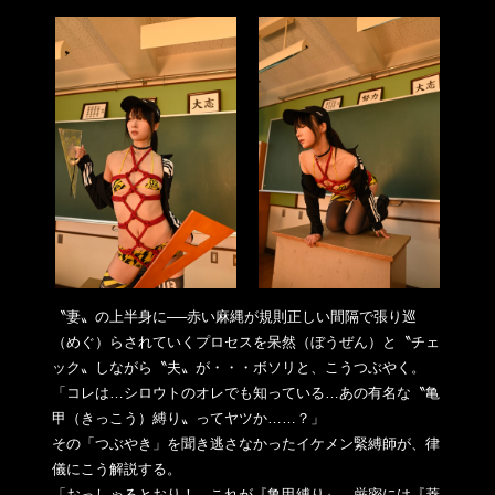
〝妻〟の上半身に──赤い麻縄が規則正しい間隔で張り巡
（めぐ）
らされていくプロセスを呆然（ぼうぜん）と〝チェ
ック〟しながら
〝夫〟が・・・ボソリと、こうつぶやく。
「コレは…シロウトのオレでも知っている…あの有名な〝亀
甲（き
っこう）縛り〟ってヤツか……？」
その「つぶやき」を聞き逃さなかったイケメン緊縛師が、律
儀にこ
う解説する。
「おっしゃるとおり！ これが『亀甲縛り』。厳密には『菱