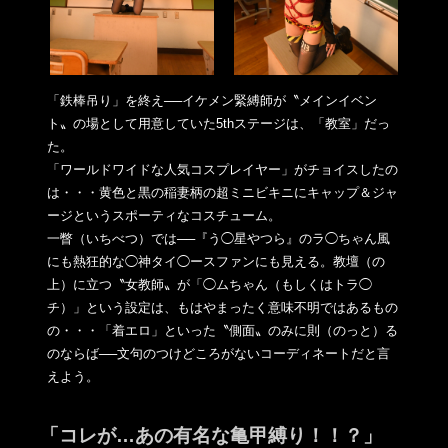
「鉄棒吊り」を終え──イケメン緊縛師が〝メインイベン
ト〟の場
として用意していた5thステージは、「教室」だっ
た。
「ワールドワイドな人気コスプレイヤー」がチョイスしたの
は・・
・黄色と黒の稲妻柄の超ミニビキニにキャップ＆ジャ
ージというス
ポーティなコスチューム。
一瞥（いちべつ）では──『う◯星やつら』のラ◯ちゃん風
にも熱
狂的な◯神タイ◯ースファンにも見える。教壇（の
上）に立つ〝
女教師〟が「◯ムちゃん（もしくはトラ◯
チ）」という設定は、
もはやまったく意味不明ではあるもの
の・・・「着エロ」
といった〝側面〟のみに則（のっと）る
のならば──文句のつけど
ころがないコーディネートだと言
えよう。
「コレが…あの有名な亀甲縛り！！？」