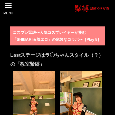
MENU
コスプレ緊縛〜人気コスプレイヤーが挑む
「SHIBARI＆着エロ」の危険なコラボ〜［Play 5］
Lastステージはラ◯ちゃんスタイル（？）
の「教室緊縛」