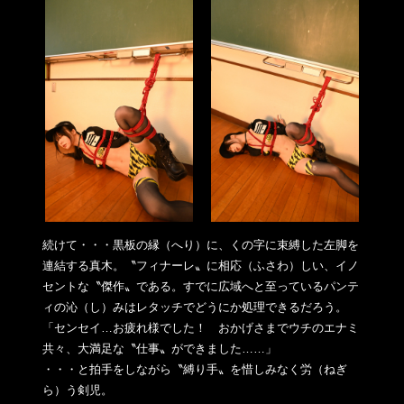
続けて・・・黒板の縁（へり）に、くの字に束縛した左脚を
連結す
る真木。〝フィナーレ〟に相応（ふさわ）しい、イノ
セントな〝
傑作〟である。すでに広域へと至っているパンテ
ィの沁（し）みは
レタッチでどうにか処理できるだろう。
「センセイ…お疲れ様でした！ おかげさまでウチのエナミ
共々、大満足な〝仕事〟ができました…
…」
・・・と拍手をしながら〝縛り手〟を惜しみなく労（ねぎ
ら）う剣
児。