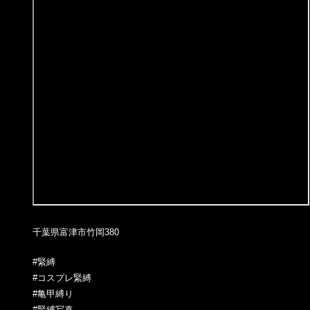
千葉県富津市竹岡380
#緊縛
#コスプレ緊縛
#亀甲縛り
#緊縛写真