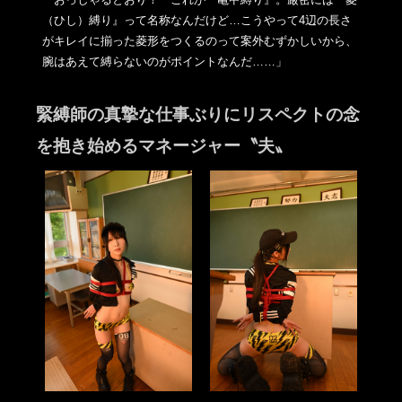
（ひし）縛り』って名称なんだ
けど…こうやって4辺の長さ
がキレイに揃った菱形をつくるのって
案外むずかしいから、
腕はあえて縛らないのがポイントなんだ……
」
緊縛師の真摯な仕事ぶりにリスペクトの念
を抱き始めるマネージャー〝夫〟