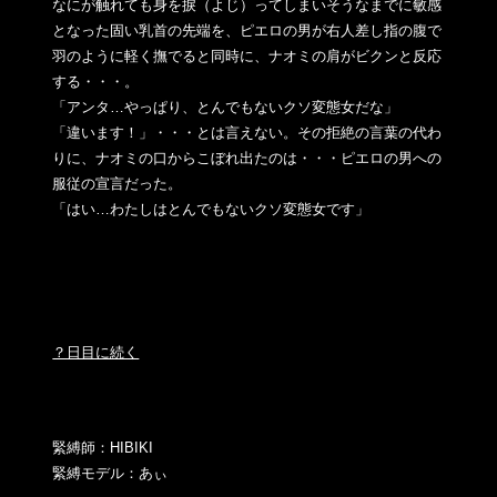
なにが触れても身を捩（よじ）ってしまいそうなまでに敏感
となっ
た固い乳首の先端を、ピエロの男が右人差し指の腹で
羽のように軽
く撫でると同時に、ナオミの肩がビクンと反応
する・・・。
「アンタ…やっぱり、とんでもないクソ変態女だな」
「違います！」・・・とは言えない。その拒絶の言葉の代わ
りに、
ナオミの口からこぼれ出たのは・・・ピエロの男への
服従の宣言だ
った。
「はい…わたしはとんでもないクソ変態女です」
？日目に続く
緊縛師：HIBIKI
緊縛モデル：あぃ