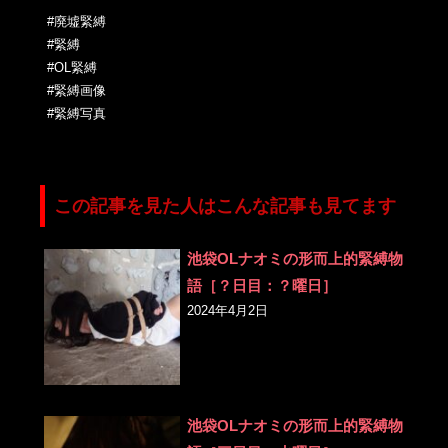
#廃墟緊縛
#緊縛
#OL緊縛
#緊縛画像
#緊縛写真
この記事を見た人はこんな記事も見てます
池袋OLナオミの形而上的緊縛物
語［？日目：？曜日］
2024年4月2日
池袋OLナオミの形而上的緊縛物