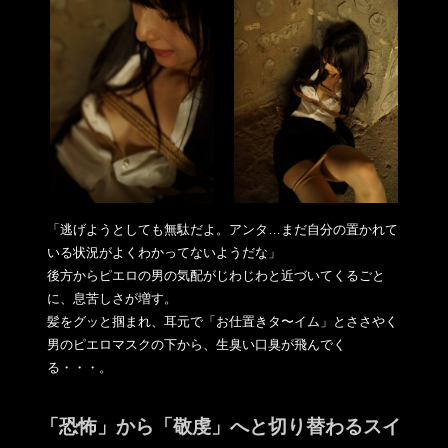
「逃げようとしても無駄だよ。アンタ…まだ自分の置かれて
いる状
況がよくわかってないようだな」
後方からピエロの男の気配がじわじわと近づいてくるごと
に、息苦
しさが増す。
髪をグッと掴まれ、耳元で「お仕置きタ〜イム」とささやく
男のピ
エロマスクの下から、生臭い口臭が飛んでく
る・・・。
「恐怖」から「敬虔」へと切り替わるスイ