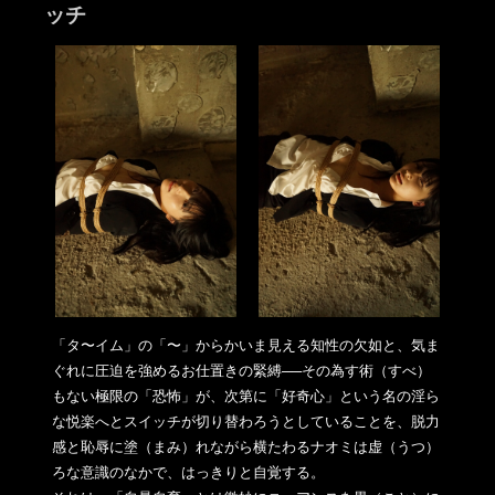
ッチ
「タ〜イム」の「〜」からかいま見える知性の欠如と、気ま
ぐれに
圧迫を強めるお仕置きの緊縛──その為す術（すべ）
もない極限の
「恐怖」が、次第に「好奇心」という名の淫ら
な悦楽へとスイッチ
が切り替わろうとしていることを、脱力
感と恥辱に塗（まみ）
れながら横たわるナオミは虚（うつ）
ろな意識のなかで、
はっきりと自覚する。