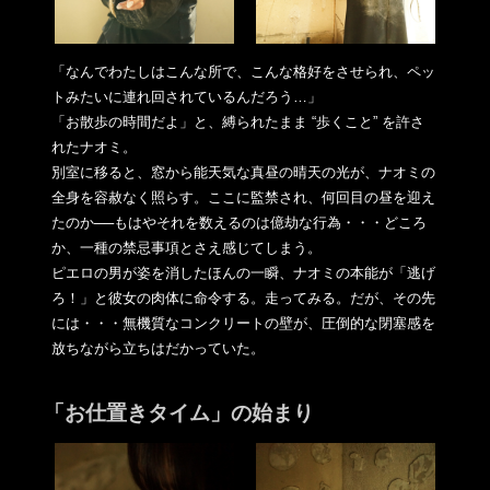
「なんでわたしはこんな所で、こんな格好をさせられ、ペッ
トみた
いに連れ回されているんだろう…」
「お散歩の時間だよ」と、縛られたまま “歩くこと” を許さ
れたナオミ。
別室に移ると、窓から能天気な真昼の晴天の光が、ナオミの
全身を
容赦なく照らす。ここに監禁され、何回目の昼を迎え
たのか──
もはやそれを数えるのは億劫な行為・・・どころ
か、
一種の禁忌事項とさえ感じてしまう。
ピエロの男が姿を消したほんの一瞬、ナオミの本能が「逃げ
ろ！」
と彼女の肉体に命令する。走ってみる。だが、その先
には・・・無
機質なコンクリートの壁が、圧倒的な閉塞感を
放ちながら立ちはだ
かっていた。
「お仕置きタイム」の始まり