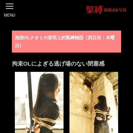
MENU
池袋OLナオミの形而上的緊縛物語［四日目：木曜
日］
拘束OLによぎる逃げ場のない閉塞感