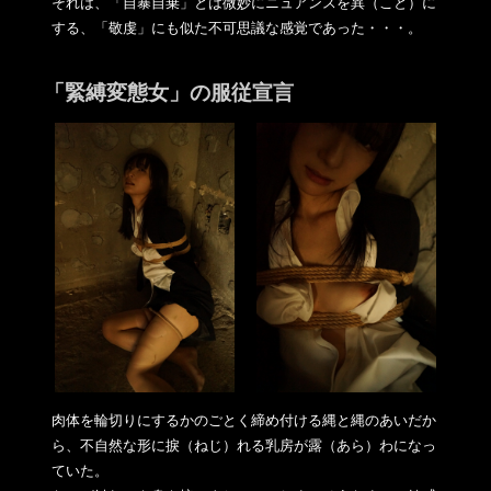
それは、「自暴自棄」とは微妙にニュアンスを異（こと）に
する、
「敬虔」にも似た不可思議な感覚であった・・・。
「緊縛変態女」の服従宣言
肉体を輪切りにするかのごとく締め付ける縄と縄のあいだか
ら、不
自然な形に捩（ねじ）れる乳房が露（あら）わになっ
ていた。