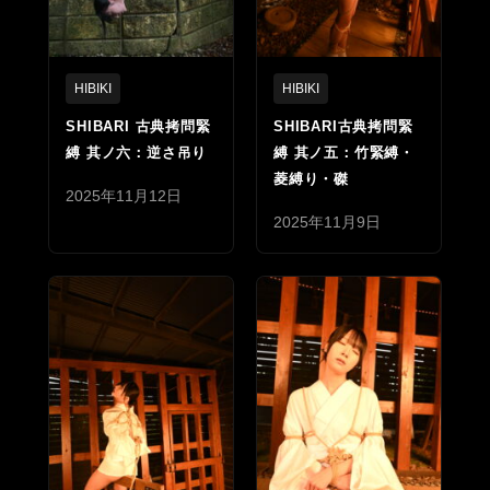
HIBIKI
HIBIKI
SHIBARI 古典拷問緊
SHIBARI古典拷問緊
縛 其ノ六：逆さ吊り
縛 其ノ五：竹緊縛・
菱縛り・磔
2025年11月12日
2025年11月9日