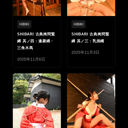
HIBIKI
HIBIKI
SHIBARI 古典拷問緊
SHIBARI 古典拷問緊
縛 其ノ四：違菱縄・
縛 其ノ三：乳掛縄
三角木馬
2025年11月3日
2025年11月6日